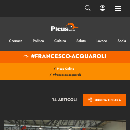
Cronaca
Politica
Cultura
Salute
Lavoro
Sociale
#FRANCESCO-ACQUAROLI
/
Picus Online
/
#francesco-acquaroli
14 ARTICOLI
ORDINA E FILTRA