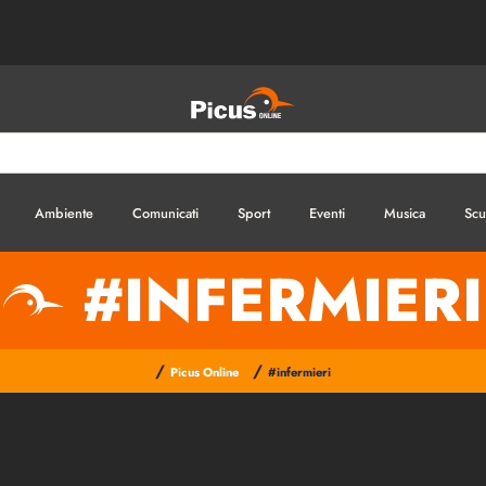
Ambiente
Comunicati
Sport
Eventi
Musica
Scu
#INFERMIERI
/
/
Picus Online
#infermieri