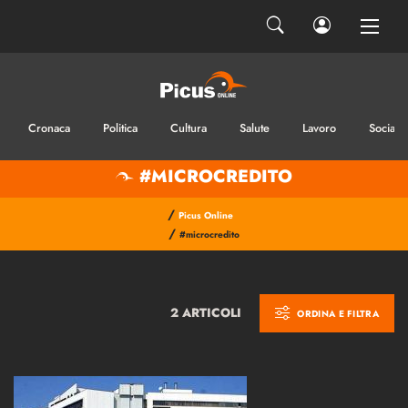
Cronaca
Politica
Cultura
Salute
Lavoro
Sociale
#MICROCREDITO
/
Picus Online
/
#microcredito
2 ARTICOLI
ORDINA E FILTRA