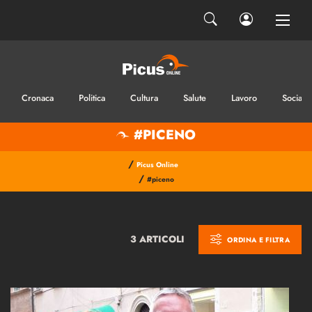
Cronaca
Politica
Cultura
Salute
Lavoro
Sociale
#PICENO
/
Picus Online
/
#piceno
3 ARTICOLI
ORDINA E FILTRA