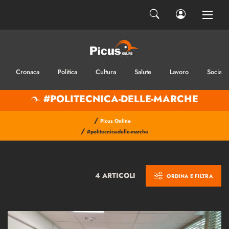
Cronaca
Politica
Cultura
Salute
Lavoro
Sociale
#POLITECNICA-DELLE-MARCHE
/
Picus Online
/
#politecnica-delle-marche
4 ARTICOLI
ORDINA E FILTRA