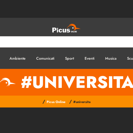
Ambiente
Comunicati
Sport
Eventi
Musica
Scu
#UNIVERSIT
/
/
Picus Online
#universita