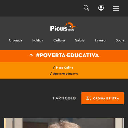
Cronaca
Politica
Cultura
Salute
Lavoro
Sociale
#POVERTA-EDUCATIVA
/
Picus Online
/
#poverta-educativa
1 ARTICOLO
ORDINA E FILTRA