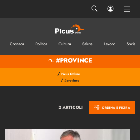
Cronaca
Politica
Cultura
Salute
Lavoro
Sociale
#PROVINCE
/
Picus Online
/
#province
2 ARTICOLI
ORDINA E FILTRA