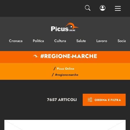
Cronaca
Politica
Cultura
Salute
Lavoro
Sociale
#REGIONE-MARCHE
/
Picus Online
/
#regione-marche
7657 ARTICOLI
ORDINA E FILTRA