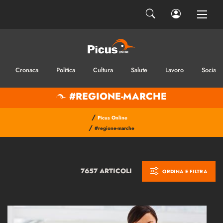
Cronaca
Politica
Cultura
Salute
Lavoro
Sociale
#REGIONE-MARCHE
/
Picus Online
/
#regione-marche
7657 ARTICOLI
ORDINA E FILTRA