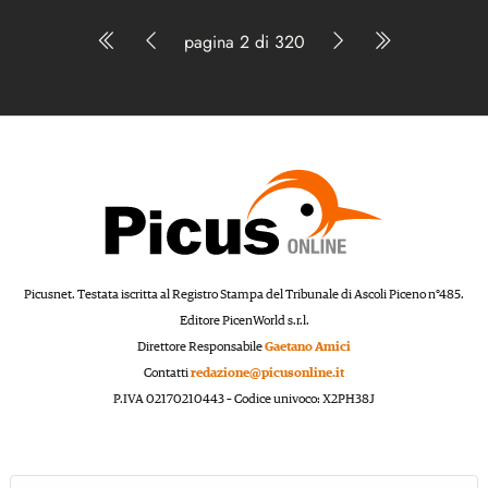
pagina 2 di 320
Picusnet. Testata iscritta al Registro Stampa del Tribunale di Ascoli Piceno n°485.
Editore PicenWorld s.r.l.
Direttore Responsabile
Gaetano Amici
Contatti
redazione@picusonline.it
P.IVA 02170210443 – Codice univoco: X2PH38J