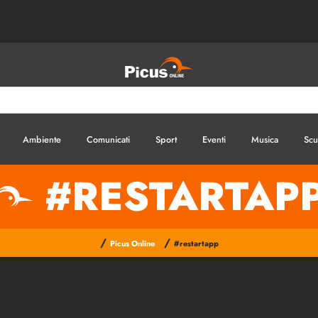
Ambiente
Comunicati
Sport
Eventi
Musica
Scu
#RESTARTAP
/
/
Picus Online
#restartapp