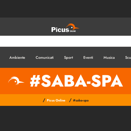
Ambiente
Comunicati
Sport
Eventi
Musica
Scu
#SABA-SPA
/
/
Picus Online
#saba-spa