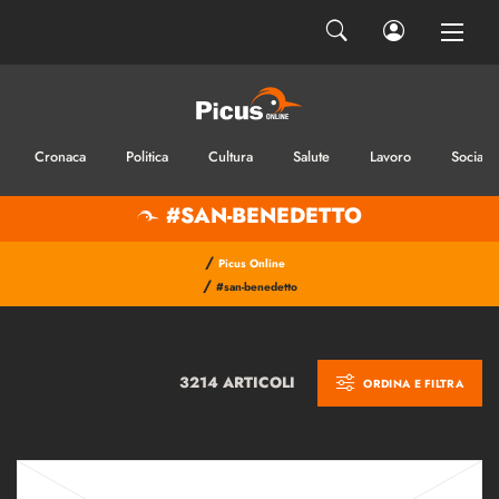
Cronaca
Politica
Cultura
Salute
Lavoro
Sociale
#SAN-BENEDETTO
/
Picus Online
/
#san-benedetto
3214 ARTICOLI
ORDINA E FILTRA