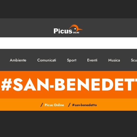
Ambiente
Comunicati
Sport
Eventi
Musica
Scu
#SAN-BENEDET
/
/
Picus Online
#san-benedetto