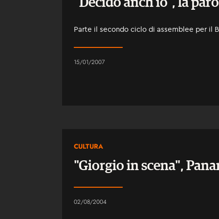
"Decido anch'io", la parol
Parte il secondo ciclo di assemblee per il 
15/01/2007
CULTURA
"Giorgio in scena", Panar
02/08/2004