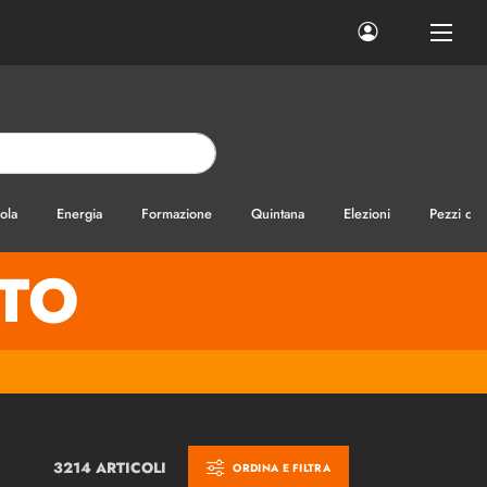
ola
Energia
Formazione
Quintana
Elezioni
Pezzi di
TO
3214 ARTICOLI
ORDINA E FILTRA