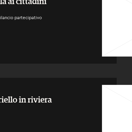
a ai cittadini
Bilancio partecipativo
iello in riviera