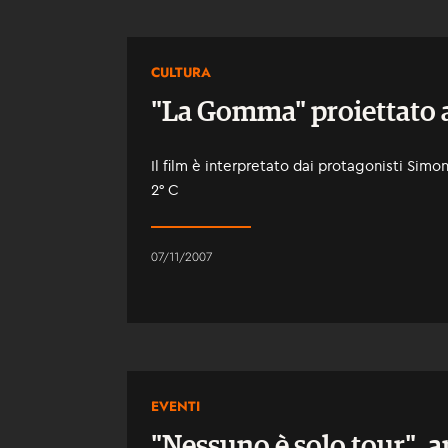
CULTURA
"La Gomma" proiettato a
Il film è interpretato dai protagonisti Simo
2° C
07/11/2007
EVENTI
"Nessuno è solo tour", a