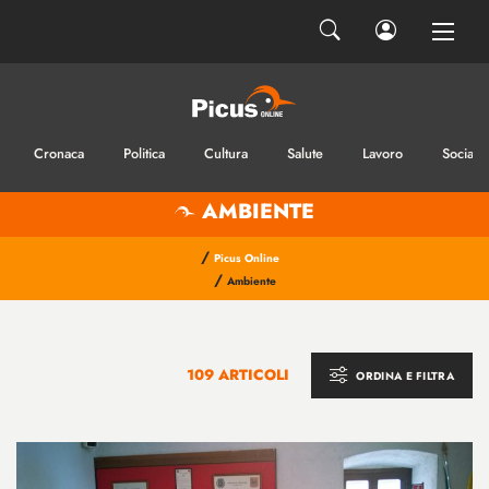
Cronaca
Politica
Cultura
Salute
Lavoro
Sociale
AMBIENTE
/
Picus Online
/
Ambiente
109 ARTICOLI
ORDINA E FILTRA