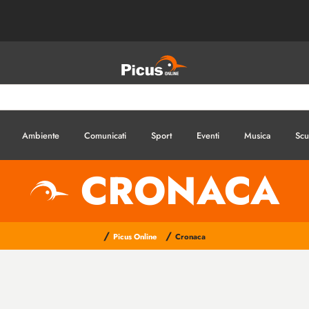
Ambiente
Comunicati
Sport
Eventi
Musica
Scu
CRONACA
/
/
Picus Online
Cronaca