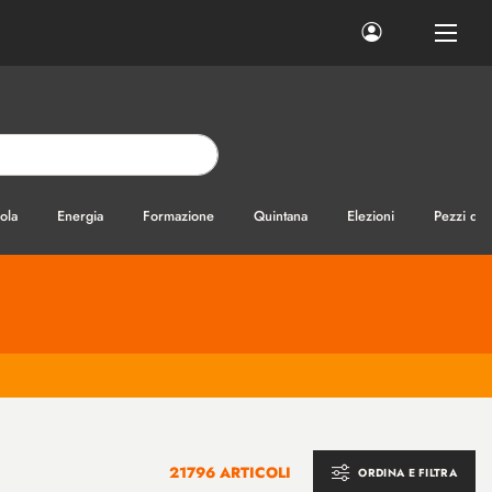
ola
Energia
Formazione
Quintana
Elezioni
Pezzi di
21796 ARTICOLI
ORDINA E FILTRA