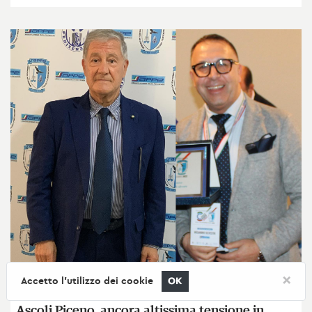
×
Accetto l'utilizzo dei cookie
OK
CRONACA
Ascoli Piceno, ancora altissima tensione in