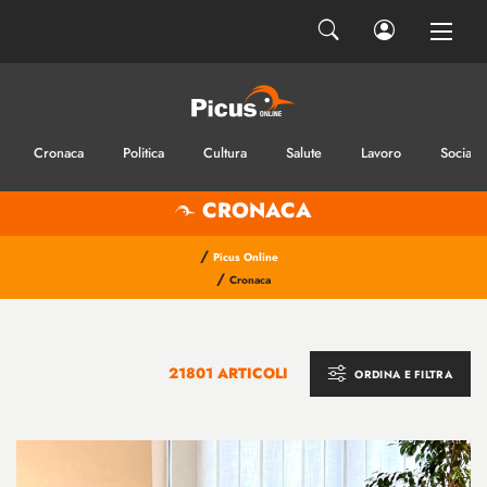
Cronaca
Politica
Cultura
Salute
Lavoro
Sociale
CRONACA
/
Picus Online
/
Cronaca
21801 ARTICOLI
ORDINA E FILTRA