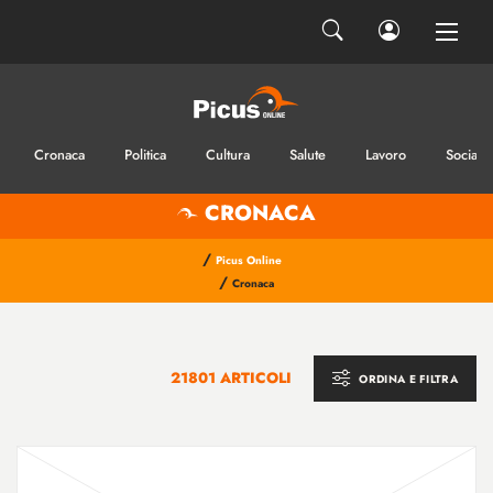
Cronaca
Politica
Cultura
Salute
Lavoro
Sociale
CRONACA
/
Picus Online
/
Cronaca
21801 ARTICOLI
ORDINA E FILTRA