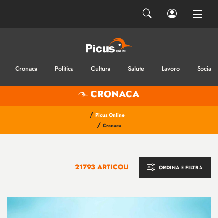
Cronaca
Politica
Cultura
Salute
Lavoro
Sociale
CRONACA
/
Picus Online
/
Cronaca
21793 ARTICOLI
ORDINA E FILTRA