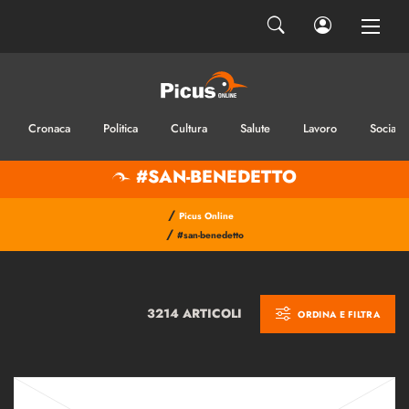
Cronaca
Politica
Cultura
Salute
Lavoro
Sociale
#SAN-BENEDETTO
/
Picus Online
/
#san-benedetto
3214 ARTICOLI
ORDINA E FILTRA