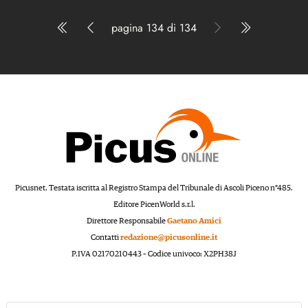
pagina 134 di 134
Picusnet. Testata iscritta al Registro Stampa del Tribunale di Ascoli Piceno n°485.
Editore PicenWorld s.r.l.
Direttore Responsabile
Gaetano Amici
Contatti
redazione@picusonline.it
P.IVA 02170210443 – Codice univoco: X2PH38J