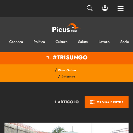
Cronaca
Politica
Cultura
Salute
Lavoro
Sociale
#TRISUNGO
/
Picus Online
/
#trisungo
1 ARTICOLO
ORDINA E FILTRA