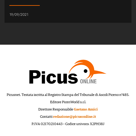
19/09/2021
Picusnet. Testata iscritta al Registro Stampa del Tribunale di Ascoli Piceno n°485.
Editore PicenWorld s.r.l.
Direttore Responsabile
Gaetano Amici
Contatti
redazione@picusonline.it
P.IVA 02170210443 – Codice univoco: X2PH38J