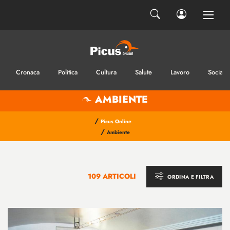
Cronaca
Politica
Cultura
Salute
Lavoro
Sociale
AMBIENTE
/
Picus Online
/
Ambiente
109 ARTICOLI
ORDINA E FILTRA