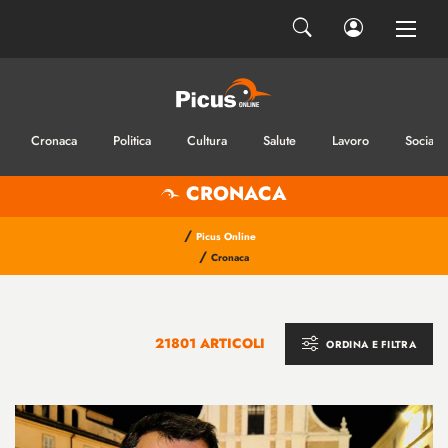
Cronaca
Politica
Cultura
Salute
Lavoro
Sociale
CRONACA
/
Picus Online
/
Cronaca
21801 ARTICOLI
ORDINA E FILTRA