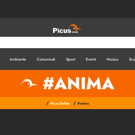
Ambiente
Comunicati
Sport
Eventi
Musica
Scu
#ANIMA
/
/
Picus Online
#anima