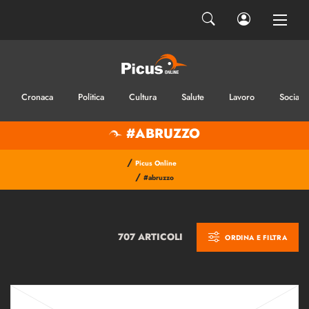
Cronaca
Politica
Cultura
Salute
Lavoro
Sociale
#ABRUZZO
/
Picus Online
/
#abruzzo
707 ARTICOLI
ORDINA E FILTRA